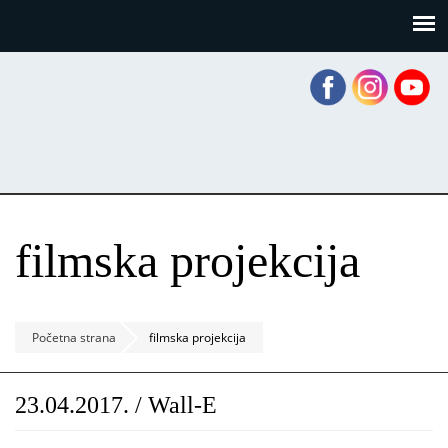
Skoči
Panel za upravljanje kolačićima
na
glavni
sadržaj
filmska projekcija
Početna strana
filmska projekcija
23.04.2017. / Wall-E