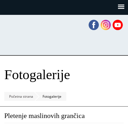
Skoči
Panel za upravljanje kolačićima
na
glavni
sadržaj
Fotogalerije
Početna strana
Fotogalerije
Pletenje maslinovih grančica