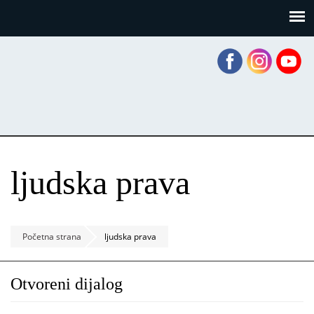
Skoči
Panel za upravljanje kolačićima
na
glavni
sadržaj
ljudska prava
Početna strana
ljudska prava
Otvoreni dijalog