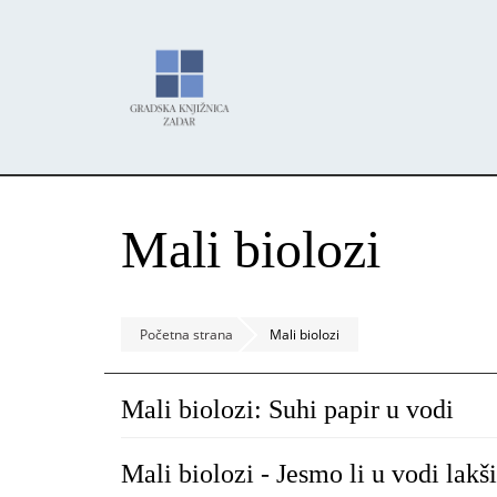
Skoči
Panel za upravljanje kolačićima
na
glavni
sadržaj
Mali biolozi
Početna strana
Mali biolozi
Mali biolozi: Suhi papir u vodi
Mali biolozi - Jesmo li u vodi lakš