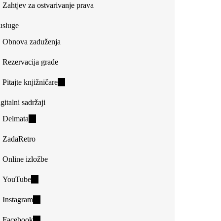
Zahtjev za ostvarivanje prava
usluge
Obnova zaduženja
Rezervacija građe
Pitajte knjižničare
(link
is
gitalni sadržaji
external)
Delmata
(link
is
ZadaRetro
external)
Online izložbe
YouTube
(link
is
Instagram
(link
external)
is
Facebook
(link