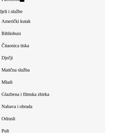
external)
is
jeli i službe
external)
Američki kutak
Bibliobusi
Čitaonica tiska
Dječji
Matična služba
Mladi
Glazbena i filmska zbirka
Nabava i obrada
Odrasli
Pult