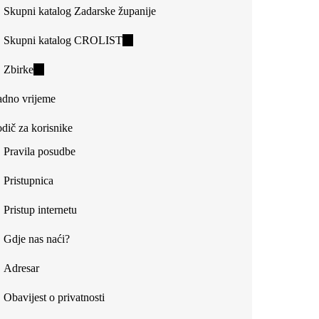
Skupni katalog Zadarske županije
Skupni katalog CROLIST
(link
is
Zbirke
(link
external)
is
dno vrijeme
external)
dič za korisnike
Pravila posudbe
Pristupnica
Pristup internetu
Gdje nas naći?
Adresar
Obavijest o privatnosti