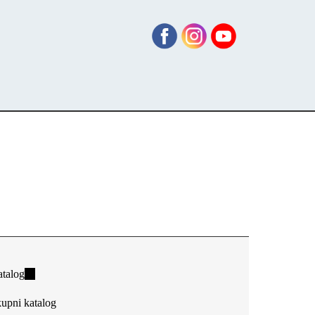
talog
(link
is
upni katalog
external)