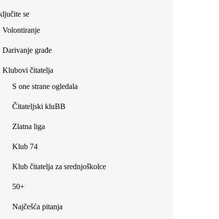
ljučite se
Volontiranje
Darivanje građe
Klubovi čitatelja
S one strane ogledala
Čitateljski kluBB
Zlatna liga
Klub 74
Klub čitatelja za srednjoškolce
50+
Najčešća pitanja