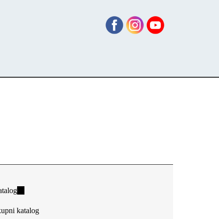
talog
(link
is
upni katalog
external)