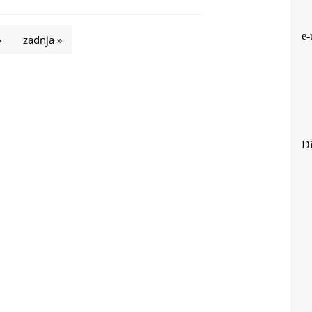
e-
›
zadnja »
Di