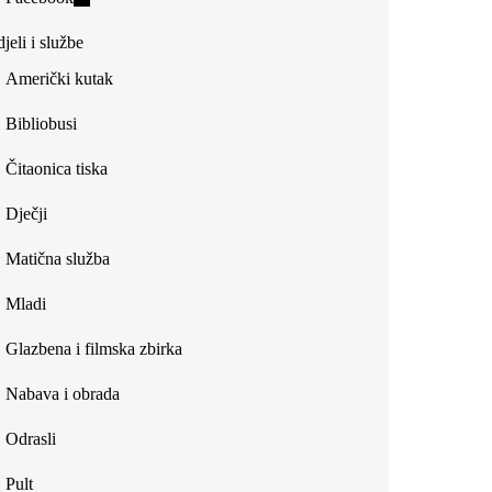
external)
is
jeli i službe
external)
Američki kutak
Bibliobusi
Čitaonica tiska
Dječji
Matična služba
Mladi
Glazbena i filmska zbirka
Nabava i obrada
Odrasli
Pult