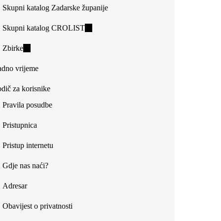
Skupni katalog Zadarske županije
Skupni katalog CROLIST
(link
is
Zbirke
(link
external)
is
dno vrijeme
external)
dič za korisnike
Pravila posudbe
Pristupnica
Pristup internetu
Gdje nas naći?
Adresar
Obavijest o privatnosti