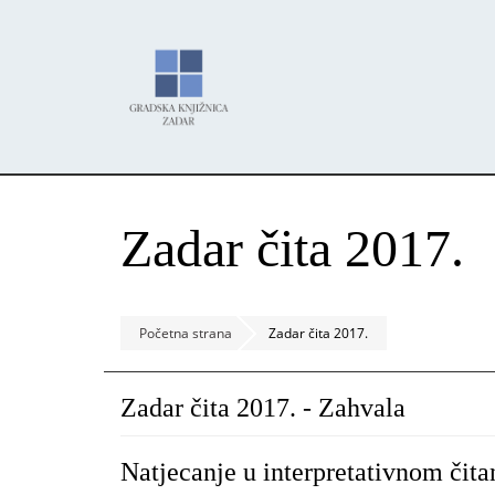
Skoči
Panel za upravljanje kolačićima
na
glavni
sadržaj
Zadar čita 2017.
Početna strana
Zadar čita 2017.
Zadar čita 2017. - Zahvala
Natjecanje u interpretativnom čita