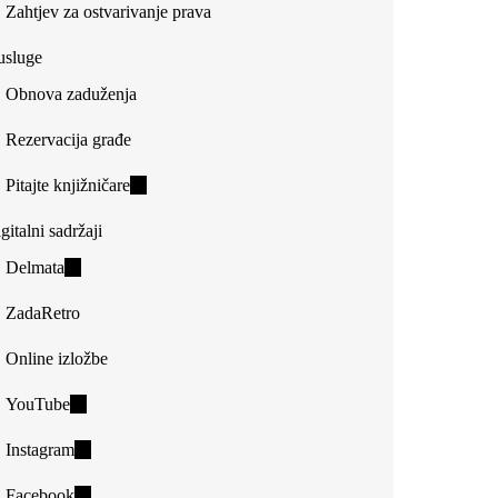
Zahtjev za ostvarivanje prava
usluge
Obnova zaduženja
Rezervacija građe
Pitajte knjižničare
(link
is
gitalni sadržaji
external)
Delmata
(link
is
ZadaRetro
external)
Online izložbe
YouTube
(link
is
Instagram
(link
external)
is
Facebook
(link