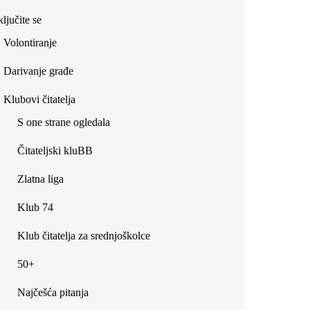
ljučite se
Volontiranje
Darivanje građe
Klubovi čitatelja
S one strane ogledala
Čitateljski kluBB
Zlatna liga
Klub 74
Klub čitatelja za srednjoškolce
50+
Najčešća pitanja