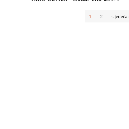
Stranice
1
2
sljedeća 