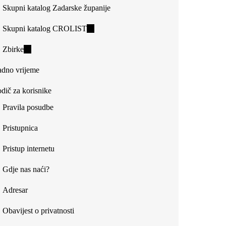
Skupni katalog Zadarske županije
Skupni katalog CROLIST
(link
is
Zbirke
(link
external)
is
dno vrijeme
external)
dič za korisnike
Pravila posudbe
Pristupnica
Pristup internetu
Gdje nas naći?
Adresar
Obavijest o privatnosti