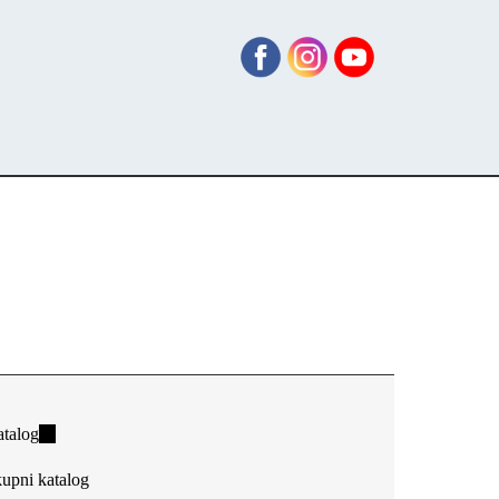
talog
(link
is
upni katalog
external)