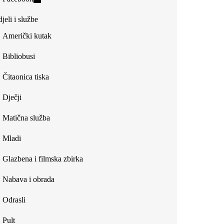
external)
is
jeli i službe
external)
Američki kutak
Bibliobusi
Čitaonica tiska
Dječji
Matična služba
Mladi
Glazbena i filmska zbirka
Nabava i obrada
Odrasli
Pult