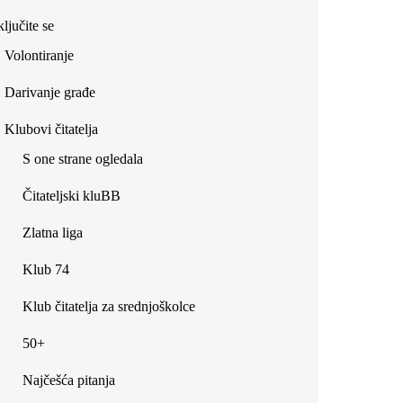
ljučite se
Volontiranje
Darivanje građe
Klubovi čitatelja
S one strane ogledala
Čitateljski kluBB
Zlatna liga
Klub 74
Klub čitatelja za srednjoškolce
50+
Najčešća pitanja