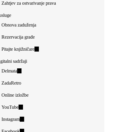
Zahtjev za ostvarivanje prava
usluge
Obnova zaduženja
Rezervacija građe
Pitajte knjižničare
(link
is
gitalni sadržaji
external)
Delmata
(link
is
ZadaRetro
external)
Online izložbe
YouTube
(link
is
Instagram
(link
external)
is
Facebook
(link