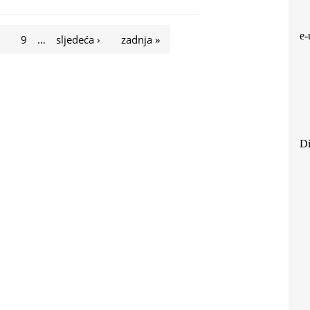
e-
8
9
…
sljedeća ›
zadnja »
Di