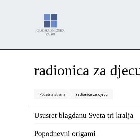
Skoči
Panel za upravljanje kolačićima
na
glavni
sadržaj
radionica za djec
Početna strana
radionica za djecu
Ususret blagdanu Sveta tri kralja
Popodnevni origami