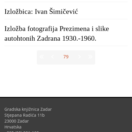
Izložbica: Ivan Šimičević
Izložba fotografija Prezimena i slike
autohtonih Zadrana 1930.-1960.
Stranice
79
Gradska knjižnica Zadar
Stjepana Radića 11b
23000 Zadar
Hrvatska