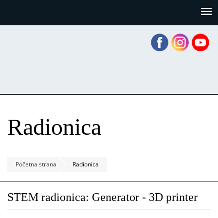
Skoči
Panel za upravljanje kolačićima
na
glavni
sadržaj
Radionica
Početna strana
Radionica
STEM radionica: Generator - 3D printer