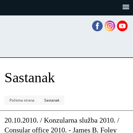
Skoči
Panel za upravljanje kolačićima
na
glavni
sadržaj
Sastanak
Početna strana
Sastanak
20.10.2010. / Konzularna služba 2010. /
Consular office 2010. - James B. Foley