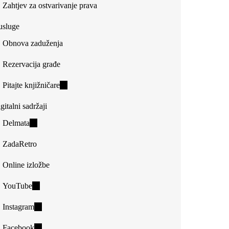
Zahtjev za ostvarivanje prava
usluge
Obnova zaduženja
Rezervacija građe
Pitajte knjižničare
(link
is
gitalni sadržaji
external)
Delmata
(link
is
ZadaRetro
external)
Online izložbe
YouTube
(link
is
Instagram
(link
external)
is
Facebook
(link