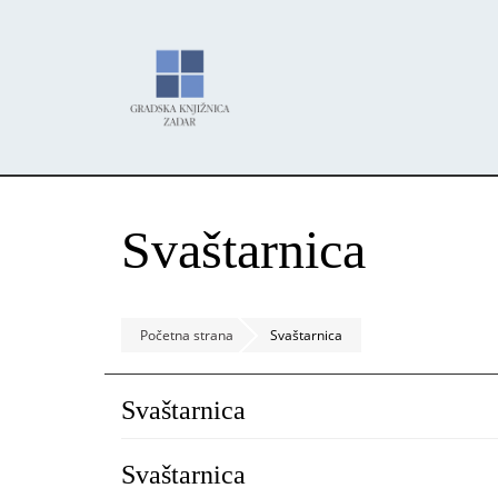
Skoči
Panel za upravljanje kolačićima
na
glavni
sadržaj
Svaštarnica
Početna strana
Svaštarnica
Svaštarnica
Svaštarnica