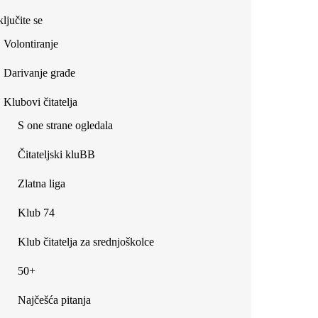
ljučite se
Volontiranje
Darivanje građe
Klubovi čitatelja
S one strane ogledala
Čitateljski kluBB
Zlatna liga
Klub 74
Klub čitatelja za srednjoškolce
50+
Najčešća pitanja