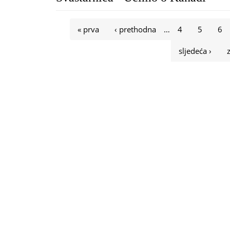
Stranice
« prva
‹ prethodna
…
4
5
6
sljedeća ›