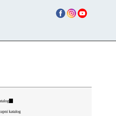
talog
(link
is
upni katalog
external)