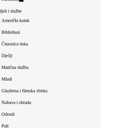
external)
is
jeli i službe
external)
Američki kutak
Bibliobusi
Čitaonica tiska
Dječji
Matična služba
Mladi
Glazbena i filmska zbirka
Nabava i obrada
Odrasli
Pult