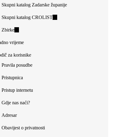
Skupni katalog Zadarske županije
Skupni katalog CROLIST
(link
is
Zbirke
(link
external)
is
dno vrijeme
external)
dič za korisnike
Pravila posudbe
Pristupnica
Pristup internetu
Gdje nas naći?
Adresar
Obavijest o privatnosti