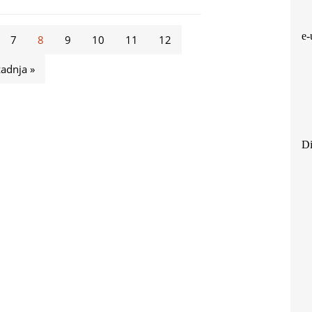
e-
7
8
9
10
11
12
zadnja »
Di