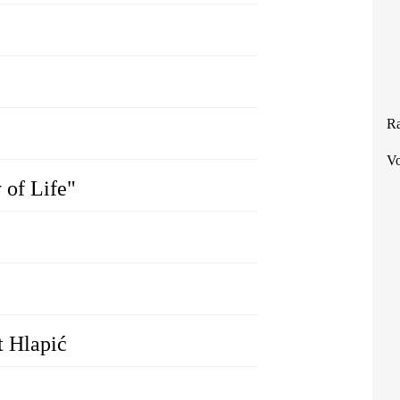
Ra
Vo
 of Life"
t Hlapić