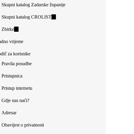
Skupni katalog Zadarske županije
Skupni katalog CROLIST
(link
is
Zbirke
(link
external)
is
dno vrijeme
external)
dič za korisnike
Pravila posudbe
Pristupnica
Pristup internetu
Gdje nas naći?
Adresar
Obavijest o privatnosti