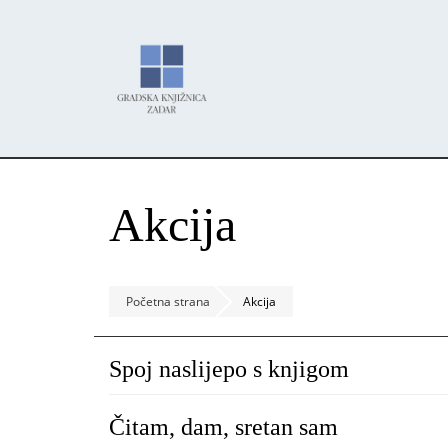
Skoči
Panel za upravljanje kolačićima
na
glavni
sadržaj
Akcija
Početna strana
Akcija
Spoj naslijepo s knjigom
Čitam, dam, sretan sam