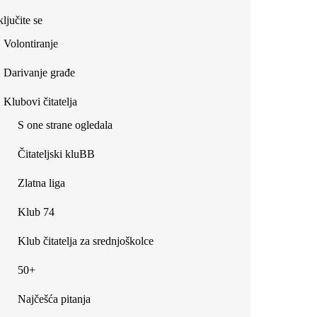
ljučite se
Volontiranje
Darivanje građe
Klubovi čitatelja
S one strane ogledala
Čitateljski kluBB
Zlatna liga
Klub 74
Klub čitatelja za srednjoškolce
50+
Najčešća pitanja