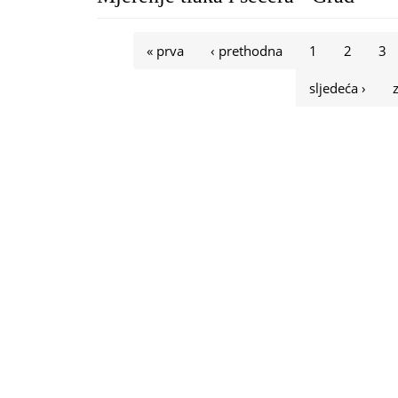
Stranice
« prva
‹ prethodna
1
2
3
sljedeća ›