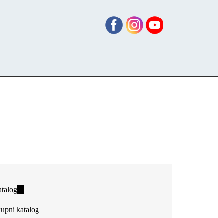
talog
(link
is
upni katalog
external)