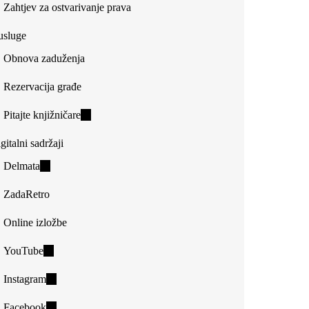
Zahtjev za ostvarivanje prava
usluge
Obnova zaduženja
Rezervacija građe
Pitajte knjižničare
(link
is
gitalni sadržaji
external)
Delmata
(link
is
ZadaRetro
external)
Online izložbe
YouTube
(link
is
Instagram
(link
external)
is
Facebook
(link