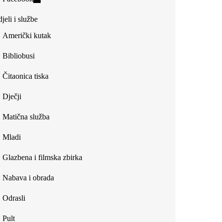
external)
is
jeli i službe
external)
Američki kutak
Bibliobusi
Čitaonica tiska
Dječji
Matična služba
Mladi
Glazbena i filmska zbirka
Nabava i obrada
Odrasli
Pult