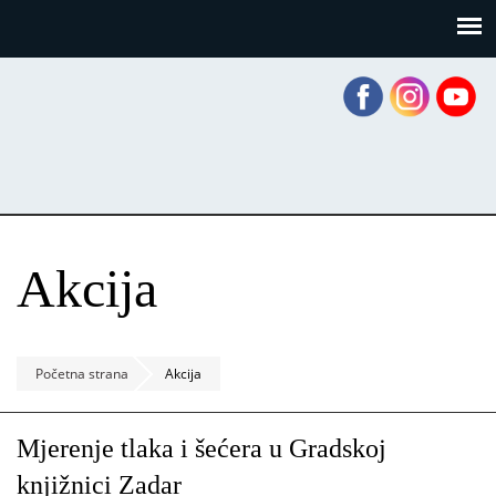
Skoči
Panel za upravljanje kolačićima
na
glavni
sadržaj
Akcija
Početna strana
Akcija
Mjerenje tlaka i šećera u Gradskoj
knjižnici Zadar