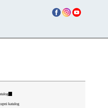
talog
(link
is
upni katalog
external)