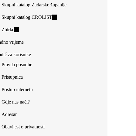
Skupni katalog Zadarske županije
Skupni katalog CROLIST
(link
is
Zbirke
(link
external)
is
dno vrijeme
external)
dič za korisnike
Pravila posudbe
Pristupnica
Pristup internetu
Gdje nas naći?
Adresar
Obavijest o privatnosti