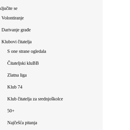
ljučite se
Volontiranje
Darivanje građe
Klubovi čitatelja
S one strane ogledala
Čitateljski kluBB
Zlatna liga
Klub 74
Klub čitatelja za srednjoškolce
50+
Najčešća pitanja