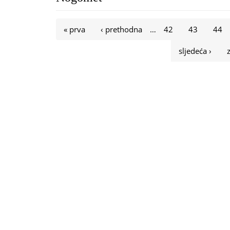
Stranice
« prva
‹ prethodna
…
42
43
44
sljedeća ›