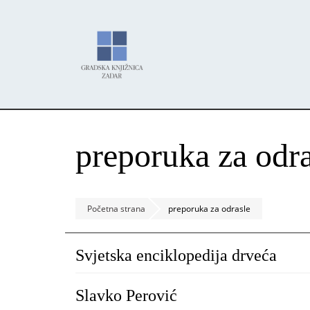
Skoči
Panel za upravljanje kolačićima
na
glavni
sadržaj
preporuka za odra
Početna strana
preporuka za odrasle
Svjetska enciklopedija drveća
Slavko Perović