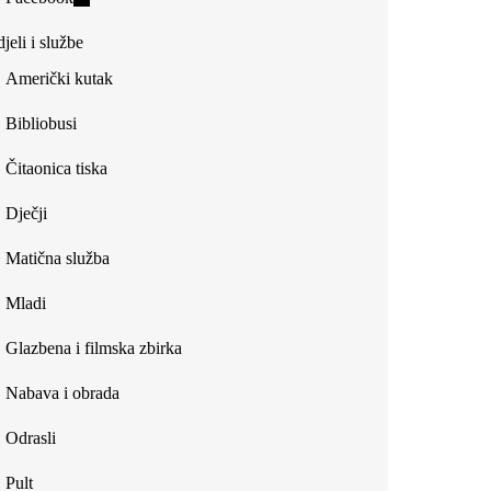
external)
is
jeli i službe
external)
Američki kutak
Bibliobusi
Čitaonica tiska
Dječji
Matična služba
Mladi
Glazbena i filmska zbirka
Nabava i obrada
Odrasli
Pult