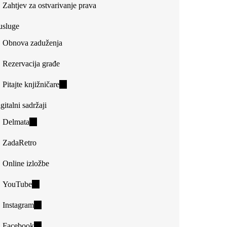
Zahtjev za ostvarivanje prava
usluge
Obnova zaduženja
Rezervacija građe
Pitajte knjižničare
(link
is
gitalni sadržaji
external)
Delmata
(link
is
ZadaRetro
external)
Online izložbe
YouTube
(link
is
Instagram
(link
external)
is
Facebook
(link