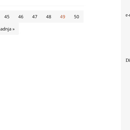
e-
45
46
47
48
49
50
zadnja »
Di