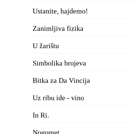
Ustanite, hajdemo!
Zanimljiva fizika
U žarištu
Simbolika brojeva
Bitka za Da Vincija
Uz ribu ide - vino
In Ri.
Nogomet