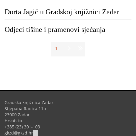
Dorta Jagić u Gradskoj knjižnici Zadar
Odjeci tišine i pramenovi sjećanja
Stranice
1
Gradska knjižnica Zadar
Stjepana Radića 11b
23000 Zadar
Hrvatska
+385 (23) 301-103
(link
gkzd@gkzd.hr