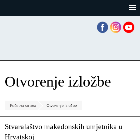
Skoči
Panel za upravljanje kolačićima
na
glavni
sadržaj
Otvorenje izložbe
Početna strana
Otvorenje izložbe
Stvaralaštvo makedonskih umjetnika u
Hrvatskoj