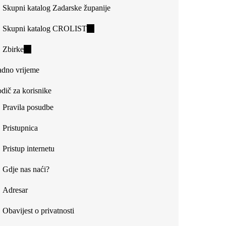
Skupni katalog Zadarske županije
Skupni katalog CROLIST
(link
is
Zbirke
(link
external)
is
dno vrijeme
external)
dič za korisnike
Pravila posudbe
Pristupnica
Pristup internetu
Gdje nas naći?
Adresar
Obavijest o privatnosti