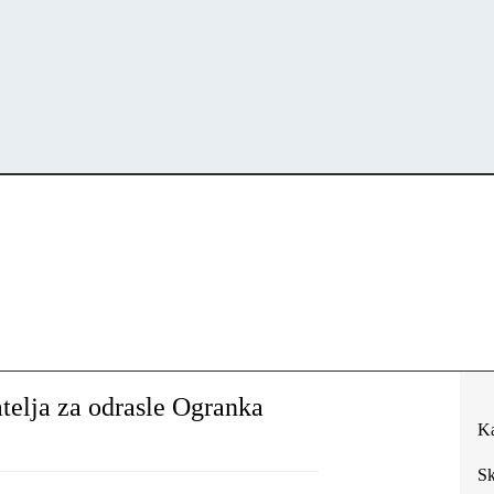
atelja za odrasle Ogranka
Ka
Sk