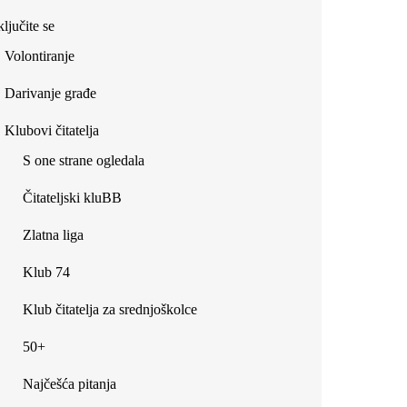
ljučite se
Volontiranje
Darivanje građe
Klubovi čitatelja
S one strane ogledala
Čitateljski kluBB
Zlatna liga
Klub 74
Klub čitatelja za srednjoškolce
50+
Najčešća pitanja