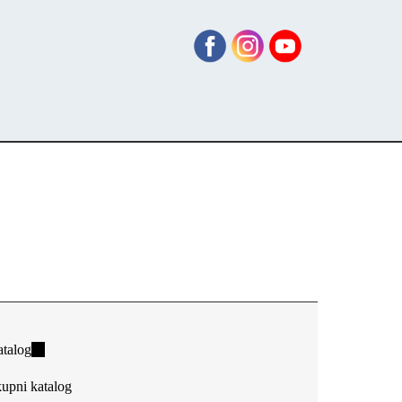
talog
(link
is
upni katalog
external)