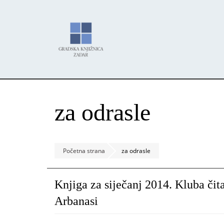
Skoči
Panel za upravljanje kolačićima
na
glavni
sadržaj
za odrasle
Početna strana
za odrasle
Knjiga za siječanj 2014. Kluba čit
Arbanasi