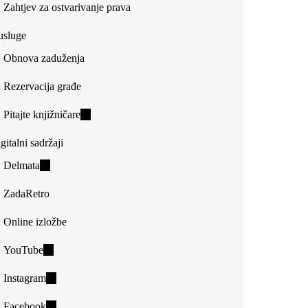
Zahtjev za ostvarivanje prava
usluge
Obnova zaduženja
Rezervacija građe
Pitajte knjižničare
(link
is
gitalni sadržaji
external)
Delmata
(link
is
ZadaRetro
external)
Online izložbe
YouTube
(link
is
Instagram
(link
external)
is
Facebook
(link