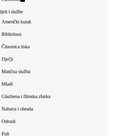
external)
is
jeli i službe
external)
Američki kutak
Bibliobusi
Čitaonica tiska
Dječji
Matična služba
Mladi
Glazbena i filmska zbirka
Nabava i obrada
Odrasli
Pult