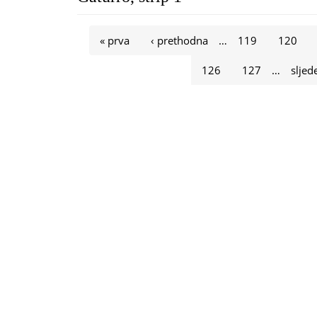
Stranice
« prva
‹ prethodna
…
119
120
126
127
…
sljed