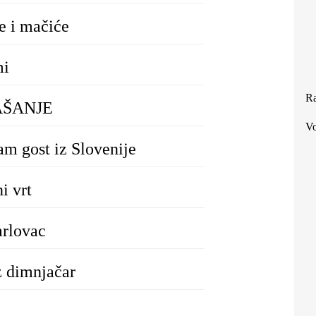
 i mačiće
mi
Ra
AŠANJE
Vo
m gost iz Slovenije
 vrt
rlovac
dimnjačar