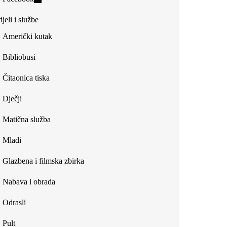
external)
is
jeli i službe
external)
Američki kutak
Bibliobusi
Čitaonica tiska
Dječji
Matična služba
Mladi
Glazbena i filmska zbirka
Nabava i obrada
Odrasli
Pult