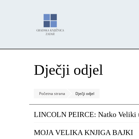
Skoči
Panel za upravljanje kolačićima
na
glavni
sadržaj
Dječji odjel
Početna strana
Dječji odjel
LINCOLN PEIRCE: Natko Veliki u
MOJA VELIKA KNJIGA BAJKI