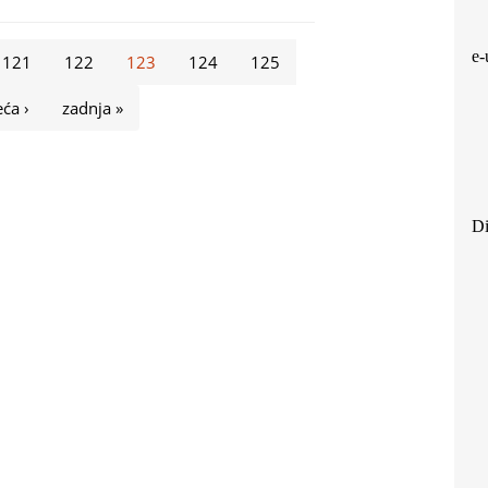
e-
121
122
123
124
125
eća ›
zadnja »
Di