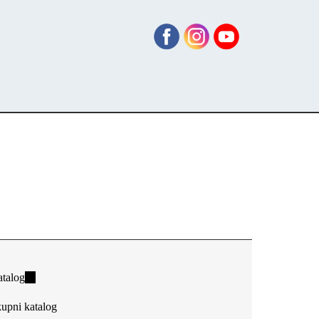
talog
(link
is
upni katalog
external)