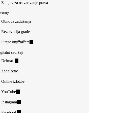
Zahtjev za ostvarivanje prava
usluge
Obnova zaduženja
Rezervacija građe
Pitajte knjižničare
(link
is
gitalni sadržaji
external)
Delmata
(link
is
ZadaRetro
external)
Online izložbe
YouTube
(link
is
Instagram
(link
external)
is
Facebook
(link