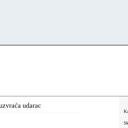
zvraća udarac
Ka
Sk