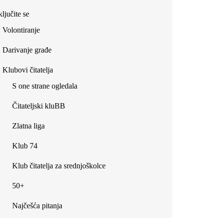
ljučite se
Volontiranje
Darivanje građe
Klubovi čitatelja
S one strane ogledala
Čitateljski kluBB
Zlatna liga
Klub 74
Klub čitatelja za srednjoškolce
50+
Najčešća pitanja