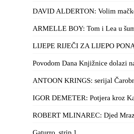
DAVID ALDERTON: Volim mačke
ARMELLE BOY: Tom i Lea u šu
LIJEPE RIJEČI ZA LIJEPO PON
Povodom Dana Knjižnice dolazi na
ANTOON KRINGS: serijal Čarobni
IGOR DEMETER: Potjera kroz Ka
ROBERT MLINAREC: Djed Mraz 
Gaturro, strip 1