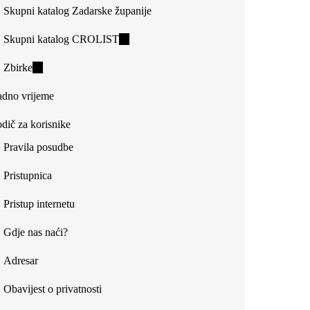
Skupni katalog Zadarske županije
Skupni katalog CROLIST
(link
is
Zbirke
(link
external)
is
dno vrijeme
external)
dič za korisnike
Pravila posudbe
Pristupnica
Pristup internetu
Gdje nas naći?
Adresar
Obavijest o privatnosti