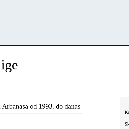
jige
h Arbanasa od 1993. do danas
Ka
Sk