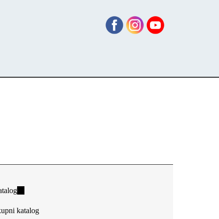
talog
(link
is
upni katalog
external)