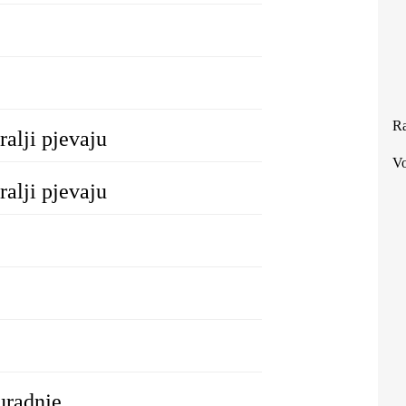
Ra
ralji pjevaju
Vo
ralji pjevaju
uradnje