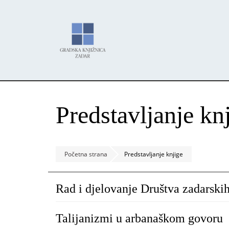
Skoči
Panel za upravljanje kolačićima
na
glavni
sadržaj
Predstavljanje kn
Početna strana
Predstavljanje knjige
Rad i djelovanje Društva zadarski
Talijanizmi u arbanaškom govoru