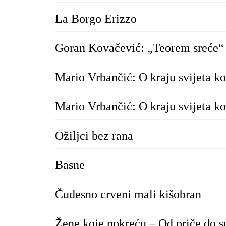
La Borgo Erizzo
Goran Kovačević: „Teorem sreće“
Mario Vrbančić: O kraju svijeta ko
Mario Vrbančić: O kraju svijeta ko
Ožiljci bez rana
Basne
Čudesno crveni mali kišobran
Žene koje pokreću – Od priče do s