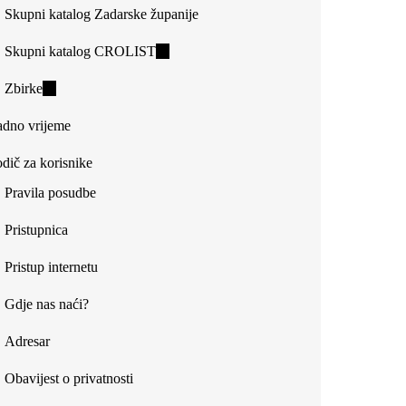
Skupni katalog Zadarske županije
Skupni katalog CROLIST
(link
is
Zbirke
(link
external)
is
dno vrijeme
external)
dič za korisnike
Pravila posudbe
Pristupnica
Pristup internetu
Gdje nas naći?
Adresar
Obavijest o privatnosti