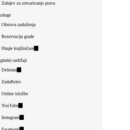
Zahtjev za ostvarivanje prava
usluge
Obnova zaduženja
Rezervacija građe
Pitajte knjižničare
(link
is
gitalni sadržaji
external)
Delmata
(link
is
ZadaRetro
external)
Online izložbe
YouTube
(link
is
Instagram
(link
external)
is
Facebook
(link