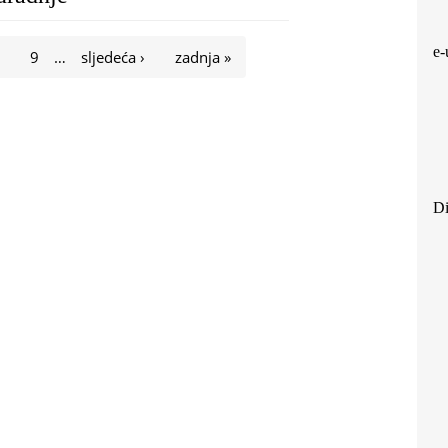
e-
8
9
…
sljedeća ›
zadnja »
Di