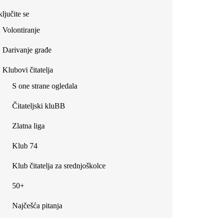
ljučite se
Volontiranje
Darivanje građe
Klubovi čitatelja
S one strane ogledala
Čitateljski kluBB
Zlatna liga
Klub 74
Klub čitatelja za srednjoškolce
50+
Najčešća pitanja