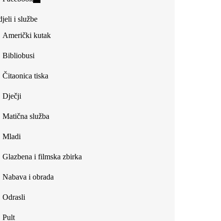
external)
is
jeli i službe
external)
Američki kutak
Bibliobusi
Čitaonica tiska
Dječji
Matična služba
Mladi
Glazbena i filmska zbirka
Nabava i obrada
Odrasli
Pult