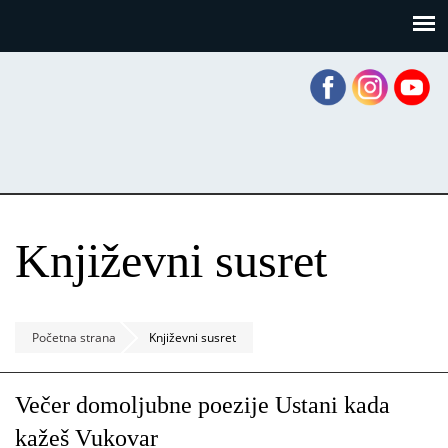
Skoči
Panel za upravljanje kolačićima
na
glavni
sadržaj
Književni susret
Početna strana
Književni susret
Večer domoljubne poezije Ustani kada
kažeš Vukovar