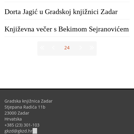
Dorta Jagić u Gradskoj knjižnici Zadar
Književna večer s Bekimom Sejranovićem
Stranice
24
Gradska knjižnica Zadar
Stjepana Radića 11b
23000 Zadar
Hrvatska
+385 (23) 301-103
(link
gkzd@gkzd.hr