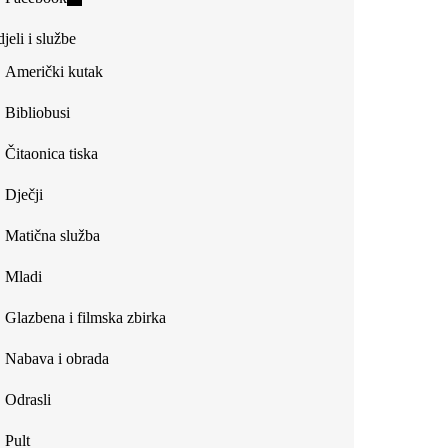
external)
is
jeli i službe
external)
Američki kutak
Bibliobusi
Čitaonica tiska
Dječji
Matična služba
Mladi
Glazbena i filmska zbirka
Nabava i obrada
Odrasli
Pult