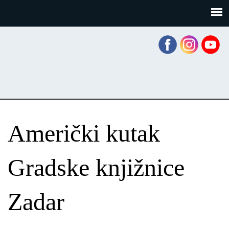
Skoči
Panel za upravljanje kolačićima
na
glavni
sadržaj
Američki kutak
Gradske knjižnice
Zadar