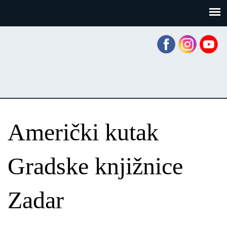
Skoči
Panel za upravljanje kolačićima
na
glavni
sadržaj
Američki kutak
Gradske knjižnice
Zadar