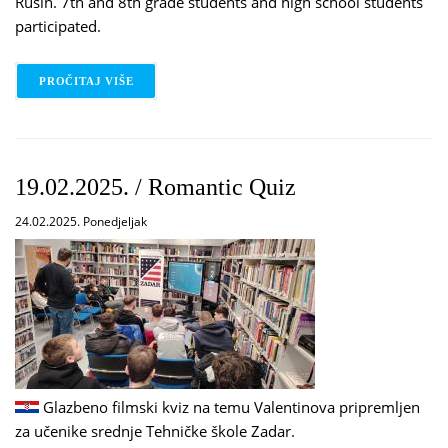
Rušin. 7th and 8th grade students and high school students
participated.
PROČITAJ VIŠE
O 04.03.2025. / BEATBOX & DJ-ING
19.02.2025. / Romantic Quiz
24.02.2025. Ponedjeljak
Glazbeno filmski kviz na temu Valentinova pripremljen
za učenike srednje Tehničke škole Zadar.