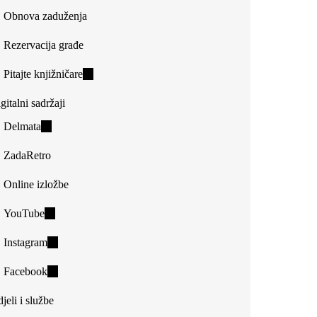
Obnova zaduženja
Rezervacija građe
Pitajte knjižničare
(link
is
gitalni sadržaji
external)
Delmata
(link
is
ZadaRetro
external)
Online izložbe
YouTube
(link
is
Instagram
(link
external)
is
Facebook
(link
external)
is
jeli i službe
external)