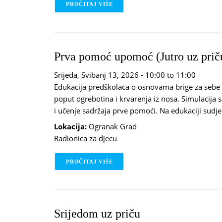
PROČITAJ VIŠE
O GODINA S DISNEYJEM - TARZAN
Prva pomoć upomoć (Jutro uz prič
Srijeda, Svibanj 13, 2026 -
10:00
to
11:00
Edukacija predškolaca o osnovama brige za sebe i 
poput ogrebotina i krvarenja iz nosa. Simulacija s
i učenje sadržaja prve pomoći. Na edukaciji sudje
Lokacija:
Ogranak Grad
Radionica za djecu
PROČITAJ VIŠE
O PRVA POMOĆ UPOMOĆ (JUTRO U
Srijedom uz priču