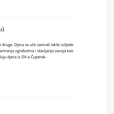
u)
druge. Djeca se uče sanirati lakše ozljede
aniranja ogrebotina i stavljanja zavoja kao
luju djeca iz DV-a Čuperak.
Z PRIČU)