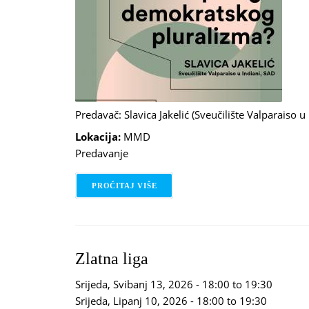
Predavač: Slavica Jakelić (Sveučilište Valparaiso u
Lokacija:
MMD
Predavanje
PROČITAJ VIŠE
O JAVNA SOCIOLOGIJA: DR. SC. S
Zlatna liga
Srijeda, Svibanj 13, 2026 -
18:00
to
19:30
Srijeda, Lipanj 10, 2026 -
18:00
to
19:30