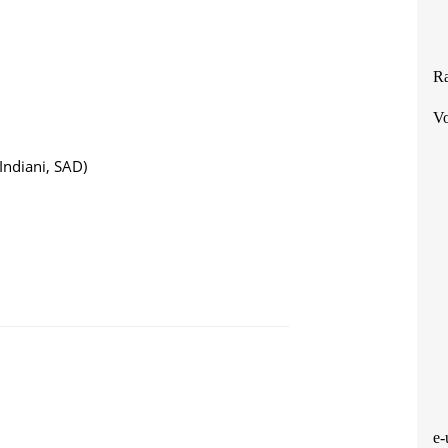
Ra
Vo
 Indiani, SAD)
LAVICA JAKELIĆ: RELIGIJSKI I NACIONALNI IDENTITETI - POLUGE D
e-