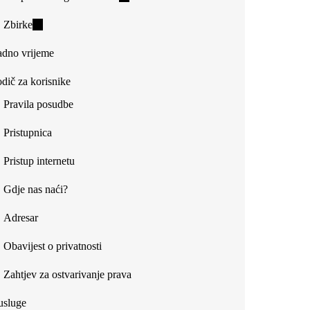
is
Zbirke
(link
external)
is
dno vrijeme
external)
dič za korisnike
Pravila posudbe
Pristupnica
Pristup internetu
EMOKRATSKOG PLURALIZMA?
Gdje nas naći?
Adresar
Obavijest o privatnosti
Zahtjev za ostvarivanje prava
usluge