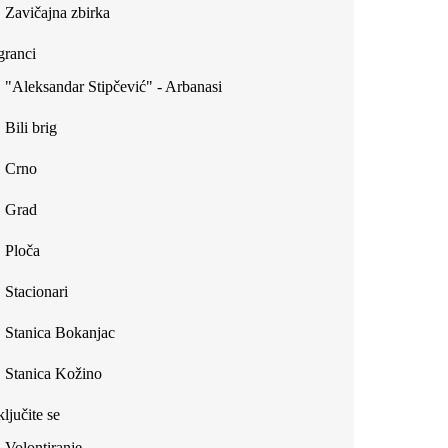
Zavičajna zbirka
ranci
"Aleksandar Stipčević" - Arbanasi
Bili brig
Crno
Grad
Ploča
Stacionari
Stanica Bokanjac
Stanica Kožino
ljučite se
Volontiranje