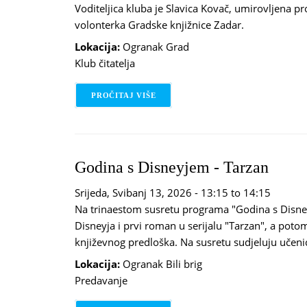
Voditeljica kluba je Slavica Kovač, umirovljena pr
volonterka Gradske knjižnice Zadar.
Lokacija:
Ogranak Grad
Klub čitatelja
PROČITAJ VIŠE
O ZLATNA LIGA
Godina s Disneyjem - Tarzan
Srijeda, Svibanj 13, 2026 -
13:15
to
14:15
Na trinaestom susretu programa "Godina s Disne
Disneyja i prvi roman u serijalu "Tarzan", a poto
književnog predloška. Na susretu sudjeluju učenic
Lokacija:
Ogranak Bili brig
Predavanje