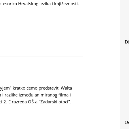
ofesorica Hrvatskog jezika i književnosti,
Di
yjem" kratko ćemo predstaviti Walta
m i razlike između animiranog filma i
i 2. E razreda OŠ-a "Zadarski otoci".
Od