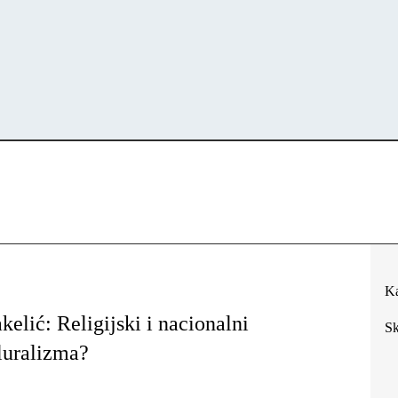
Ka
akelić: Religijski i nacionalni
Sk
pluralizma?