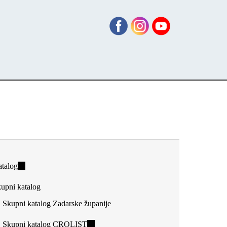
talog
(link
is
upni katalog
external)
Skupni katalog Zadarske županije
Skupni katalog CROLIST
(link