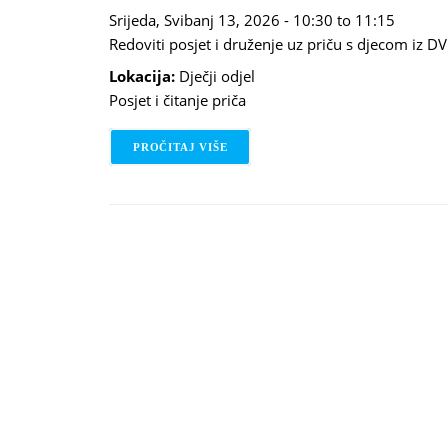
Srijeda, Svibanj 13, 2026 -
10:30
to
11:15
Redoviti posjet i druženje uz priču s djecom iz D
Lokacija:
Dječji odjel
Posjet i čitanje priča
PROČITAJ VIŠE
O SRIJEDOM UZ PRIČU