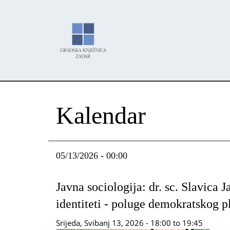
Skoči
Panel za upravljanje kolačićima
na
glavni
sadržaj
Kalendar
05/13/2026 - 00:00
Javna sociologija: dr. sc. Slavica J
identiteti - poluge demokratskog 
Srijeda, Svibanj 13, 2026 -
18:00
to
19:45