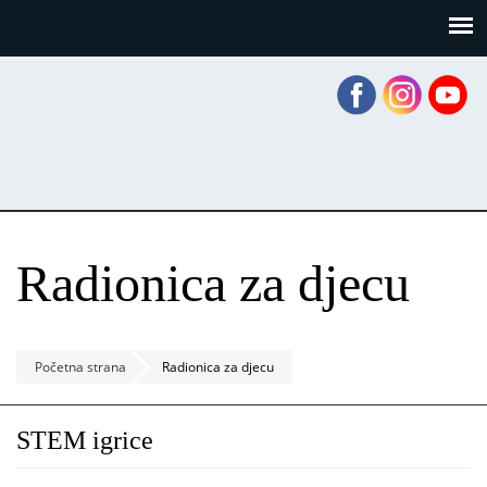
Skoči
Panel za upravljanje kolačićima
na
glavni
sadržaj
Radionica za djecu
Početna strana
Radionica za djecu
STEM igrice