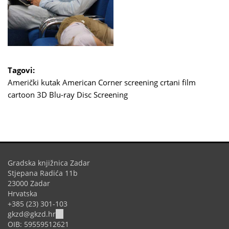
Tagovi:
Američki kutak
American Corner
screening
crtani film
cartoon
3D Blu-ray Disc Screening
Gradska knjižnica Zadar
Stjepana Radića 11b
23000 Zadar
Hrvatska
+385 (23) 301-103
(link
gkzd@gkzd.hr
sends
OIB: 59559512621