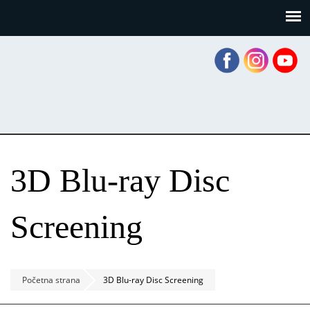
Skoči
Panel za upravljanje kolačićima
na
glavni
sadržaj
3D Blu-ray Disc
Screening
Početna strana
3D Blu-ray Disc Screening