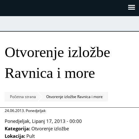
Skoči
Panel za upravljanje kolačićima
na
glavni
sadržaj
Otvorenje izložbe
Ravnica i more
Početna strana
Otvorenje izložbe Ravnica i more
24.06.2013. Ponedjeljak
Ponedjeljak, Lipanj 17, 2013 - 00:00
Kategorija:
Otvorenje izložbe
Lokacija:
Pult