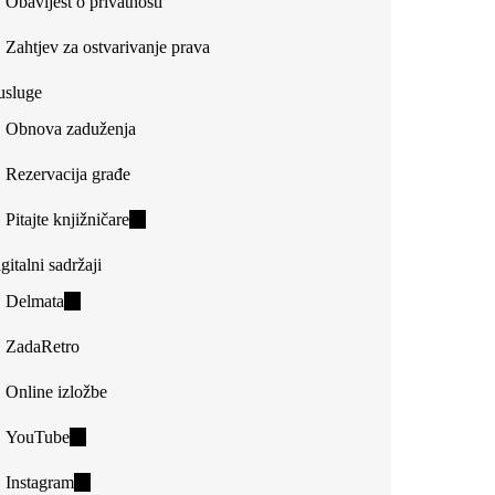
Obavijest o privatnosti
Zahtjev za ostvarivanje prava
usluge
Obnova zaduženja
Rezervacija građe
Pitajte knjižničare
(link
is
gitalni sadržaji
external)
Delmata
(link
is
ZadaRetro
external)
Online izložbe
YouTube
(link
is
Instagram
(link
external)