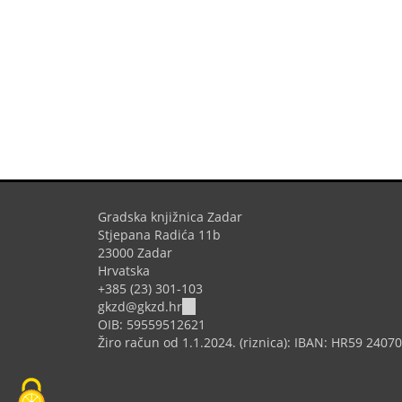
Gradska knjižnica Zadar
Stjepana Radića 11b
23000 Zadar
Hrvatska
+385 (23) 301-103
(link
gkzd@gkzd.hr
sends
OIB: 59559512621
e-
Žiro račun od 1.1.2024. (riznica): IBAN: HR59 240
mail)