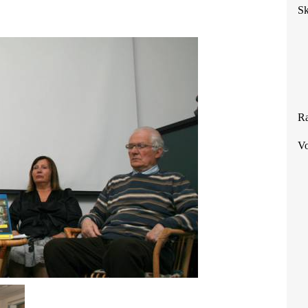
Sk
Ra
Vo