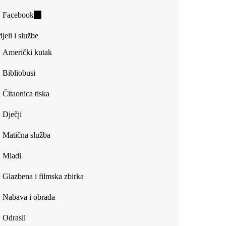
is
Facebook
(link
external)
is
jeli i službe
external)
Američki kutak
Bibliobusi
Čitaonica tiska
Dječji
Matična služba
Mladi
Glazbena i filmska zbirka
Nabava i obrada
Odrasli