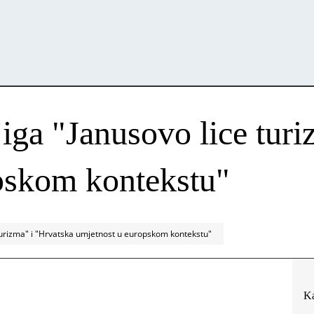
jiga "Janusovo lice tur
pskom kontekstu"
 turizma" i "Hrvatska umjetnost u europskom kontekstu"
Ka