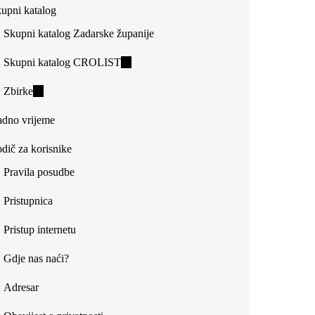
upni katalog
external)
Skupni katalog Zadarske županije
Skupni katalog CROLIST
(link
is
Zbirke
(link
external)
is
dno vrijeme
external)
dič za korisnike
Pravila posudbe
Pristupnica
Pristup internetu
Gdje nas naći?
Adresar