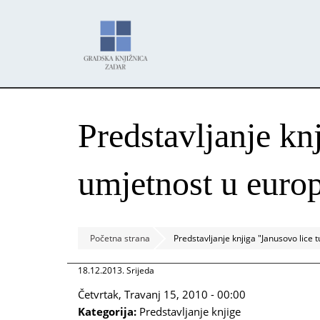
Skoči
Panel za upravljanje kolačićima
na
glavni
sadržaj
Predstavljanje kn
umjetnost u euro
Početna strana
Predstavljanje knjiga "Janusovo lice
18.12.2013. Srijeda
Četvrtak, Travanj 15, 2010 - 00:00
Kategorija:
Predstavljanje knjige