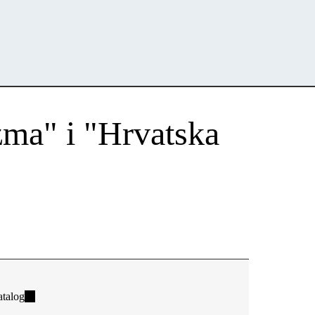
izma" i "Hrvatska
talog
(link
is