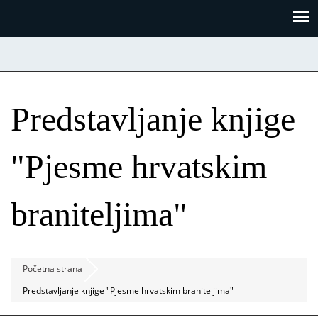
Skoči
Panel za upravljanje kolačićima
na
glavni
sadržaj
Predstavljanje knjige
"Pjesme hrvatskim
braniteljima"
Početna strana
Predstavljanje knjige "Pjesme hrvatskim braniteljima"