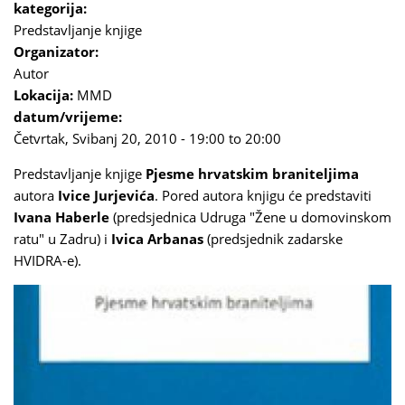
kategorija:
Predstavljanje knjige
Organizator:
Autor
Lokacija:
MMD
datum/vrijeme:
Četvrtak, Svibanj 20, 2010 -
19:00
to
20:00
Predstavljanje knjige
Pjesme hrvatskim braniteljima
autora
Ivice Jurjevića
. Pored autora knjigu će predstaviti
Ivana Haberle
(predsjednica Udruga "Žene u domovinskom
ratu" u Zadru) i
Ivica Arbanas
(predsjednik zadarske
HVIDRA-e).