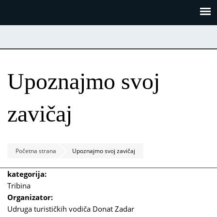
Skoči
Panel za upravljanje kolačićima
na
glavni
sadržaj
Upoznajmo svoj
zavičaj
Početna strana
Upoznajmo svoj zavičaj
kategorija:
Tribina
Organizator:
Udruga turističkih vodiča Donat Zadar