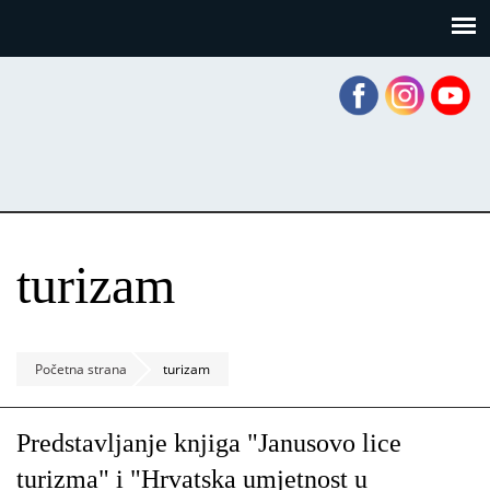
Skoči
Panel za upravljanje kolačićima
na
glavni
sadržaj
turizam
Početna strana
turizam
Predstavljanje knjiga "Janusovo lice
turizma" i "Hrvatska umjetnost u