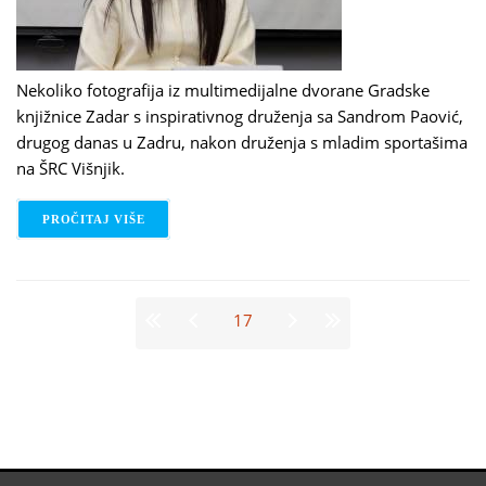
Nekoliko fotografija iz multimedijalne dvorane Gradske
knjižnice Zadar s inspirativnog druženja sa Sandrom Paović,
drugog danas u Zadru, nakon druženja s mladim sportašima
na ŠRC Višnjik.
PROČITAJ VIŠE
O SANDRA PAOVIĆ: “VOLIM ŽIVOT”
Stranice
17