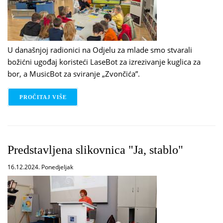
U današnjoj radionici na Odjelu za mlade smo stvarali
božićni ugođaj koristeći LaseBot za izrezivanje kuglica za
bor, a MusicBot za sviranje „Zvončića”.
PROČITAJ VIŠE
O BOŽIĆNA STEM RADIONICA
Predstavljena slikovnica "Ja, stablo"
16.12.2024. Ponedjeljak