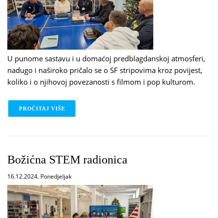
U punome sastavu i u domaćoj predblagdanskoj atmosferi,
nadugo i naširoko pričalo se o SF stripovima kroz povijest,
koliko i o njihovoj povezanosti s filmom i pop kulturom.
PROČITAJ VIŠE
O BLAGDANSKI SASTANAK KLUBA 74
Božićna STEM radionica
16.12.2024. Ponedjeljak