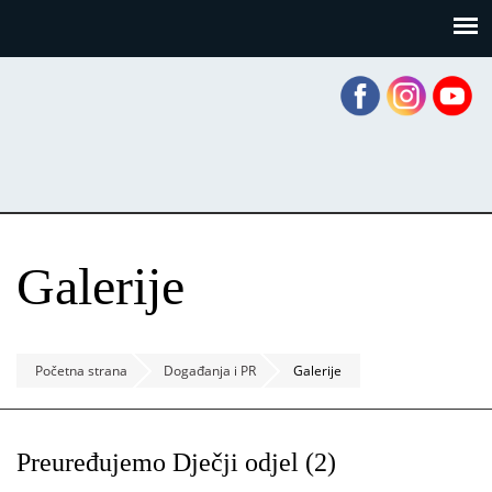
Skoči
Panel za upravljanje kolačićima
na
glavni
sadržaj
Galerije
Početna strana
Događanja i PR
Galerije
Preuređujemo Dječji odjel (2)