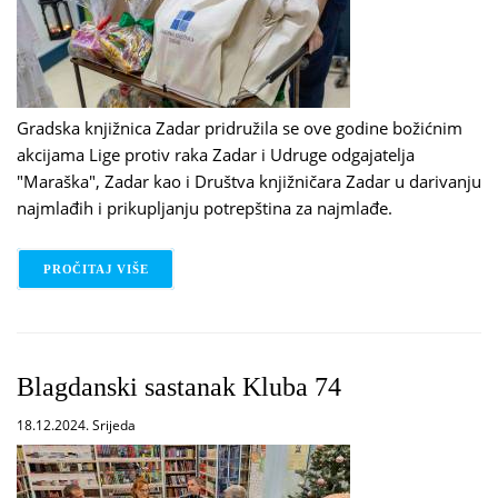
Gradska knjižnica Zadar pridružila se ove godine božićnim
akcijama Lige protiv raka Zadar i Udruge odgajatelja
"Maraška", Zadar kao i Društva knjižničara Zadar u darivanju
najmlađih i prikupljanju potrepština za najmlađe.
PROČITAJ VIŠE
O KNJIŽNICA SE PRIDRUŽILA BOŽIĆNIM AKCIJAM
Blagdanski sastanak Kluba 74
18.12.2024. Srijeda