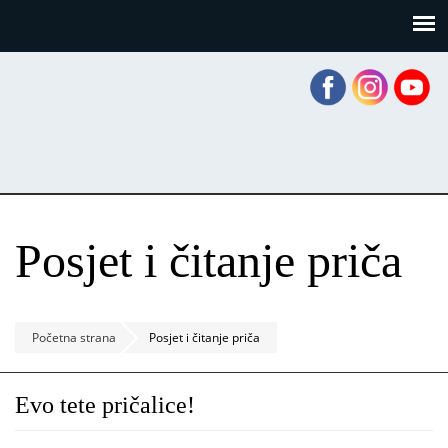
Skoči
Panel za upravljanje kolačićima
na
glavni
sadržaj
Posjet i čitanje priča
Početna strana
Posjet i čitanje priča
Evo tete pričalice!