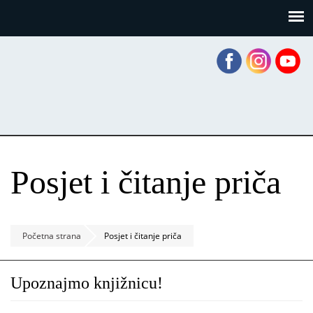
Skoči
Panel za upravljanje kolačićima
na
glavni
sadržaj
Posjet i čitanje priča
Početna strana
Posjet i čitanje priča
Upoznajmo knjižnicu!