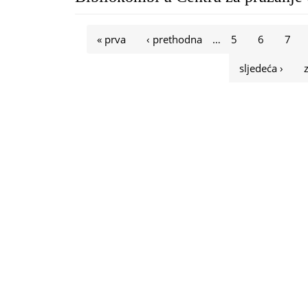
Stranice
« prva
‹ prethodna
…
5
6
7
sljedeća ›