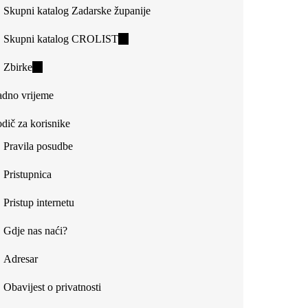
Skupni katalog Zadarske županije
Skupni katalog CROLIST
(link
is
Zbirke
(link
external)
is
dno vrijeme
external)
dič za korisnike
Pravila posudbe
Pristupnica
Pristup internetu
Gdje nas naći?
Adresar
Obavijest o privatnosti