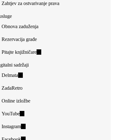
Zahtjev za ostvarivanje prava
usluge
Obnova zaduženja
Rezervacija građe
Pitajte knjižničare
(link
is
gitalni sadržaji
external)
Delmata
(link
is
ZadaRetro
external)
Online izložbe
YouTube
(link
is
Instagram
(link
external)
is
Facebook
(link