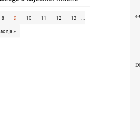
e-
8
9
10
11
12
13
…
zadnja »
Di