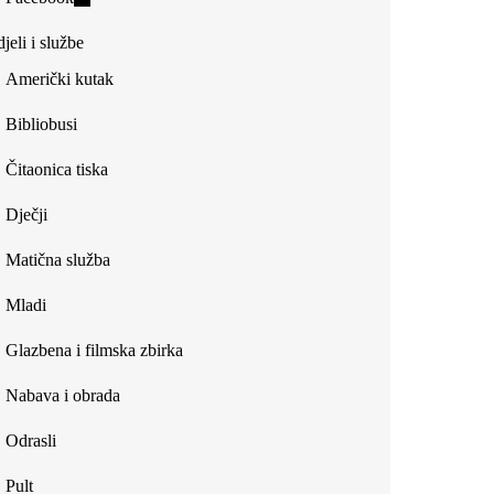
external)
is
jeli i službe
external)
Američki kutak
Bibliobusi
Čitaonica tiska
Dječji
Matična služba
Mladi
Glazbena i filmska zbirka
Nabava i obrada
Odrasli
Pult