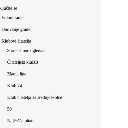
ljučite se
Volontiranje
Darivanje građe
Klubovi čitatelja
S one strane ogledala
Čitateljski kluBB
Zlatna liga
Klub 74
Klub čitatelja za srednjoškolce
50+
Najčešća pitanja