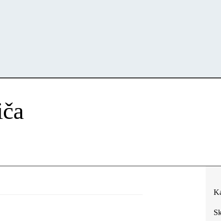
iča
Ka
Sk