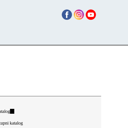
talog
(link
is
upni katalog
external)