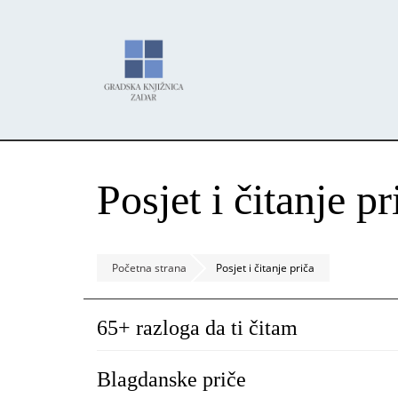
Skoči
Panel za upravljanje kolačićima
na
glavni
sadržaj
Posjet i čitanje pr
Početna strana
Posjet i čitanje priča
65+ razloga da ti čitam
Blagdanske priče