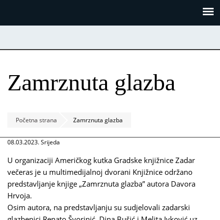
Skoči
Panel za upravljanje kolačićima
na
glavni
sadržaj
Zamrznuta glazba
Početna strana
Zamrznuta glazba
08.03.2023. Srijeda
U organizaciji Američkog kutka Gradske knjižnice Zadar
večeras je u multimedijalnoj dvorani Knjižnice održano
predstavljanje knjige „Zamrznuta glazba” autora Davora
Hrvoja.
Osim autora, na predstavljanju su sudjelovali zadarski
glazbenici Renato Švorinić, Dina Bušić i Melita Ivković uz