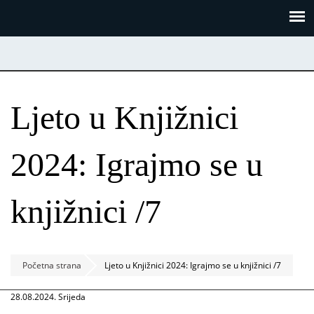
Skoči
Panel za upravljanje kolačićima
na
glavni
sadržaj
Ljeto u Knjižnici
2024: Igrajmo se u
knjižnici /7
Početna strana
Ljeto u Knjižnici 2024: Igrajmo se u knjižnici /7
28.08.2024. Srijeda