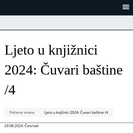
Skoči
Panel za upravljanje kolačićima
na
glavni
sadržaj
Ljeto u knjižnici
2024: Čuvari baštine
/4
Početna strana
Ljeto u knjižnici 2024: Čuvari baštine /4
29.08.2024. Četvrtak