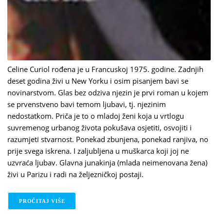
Celine Curiol rođena je u Francuskoj 1975. godine. Zadnjih
deset godina živi u New Yorku i osim pisanjem bavi se
novinarstvom. Glas bez odziva njezin je prvi roman u kojem
se prvenstveno bavi temom ljubavi, tj. njezinim
nedostatkom. Priča je to o mladoj ženi koja u vrtlogu
suvremenog urbanog života pokušava osjetiti, osvojiti i
razumjeti stvarnost. Ponekad zbunjena, ponekad ranjiva, no
prije svega iskrena. I zaljubljena u muškarca koji joj ne
uzvraća ljubav. Glavna junakinja (mlada neimenovana žena)
živi u Parizu i radi na željezničkoj postaji.
PROČITAJ VIŠE
O GLAS BEZ ODZIVA