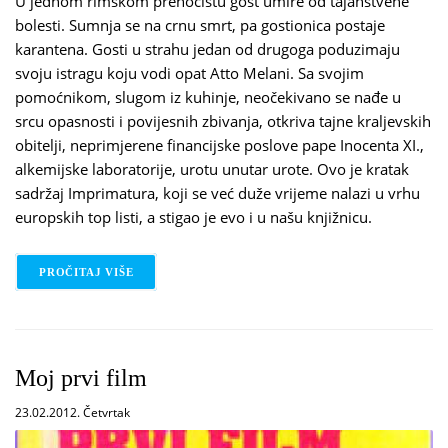
U jednom rimskom prenoćištu gost umire od tajanstvene
bolesti. Sumnja se na crnu smrt, pa gostionica postaje
karantena. Gosti u strahu jedan od drugoga poduzimaju
svoju istragu koju vodi opat Atto Melani. Sa svojim
pomoćnikom, slugom iz kuhinje, neočekivano se nađe u
srcu opasnosti i povijesnih zbivanja, otkriva tajne kraljevskih
obitelji, neprimjerene financijske poslove pape Inocenta XI.,
alkemijske laboratorije, urotu unutar urote. Ovo je kratak
sadržaj Imprimatura, koji se već duže vrijeme nalazi u vrhu
europskih top listi, a stigao je evo i u našu knjižnicu.
PROČITAJ VIŠE
O IMPRIMATUR
Moj prvi film
23.02.2012. Četvrtak