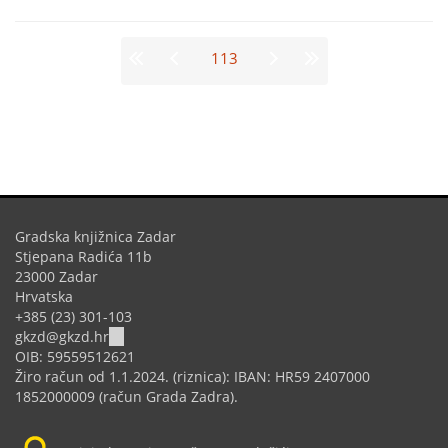
Stranice
113
Gradska knjižnica Zadar
Stjepana Radića 11b
23000 Zadar
Hrvatska
+385 (23) 301-103
(link
gkzd@gkzd.hr
sends
OIB: 59559512621
e-
Žiro račun od 1.1.2024. (riznica): IBAN: HR59 2407000
mail)
1852000009 (račun Grada Zadra).