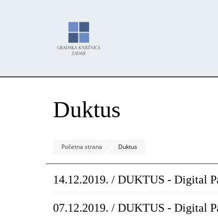
Skoči
Panel za upravljanje kolačićima
na
glavni
sadržaj
Duktus
Početna strana
Duktus
14.12.2019. / DUKTUS - Digital P
07.12.2019. / DUKTUS - Digital P