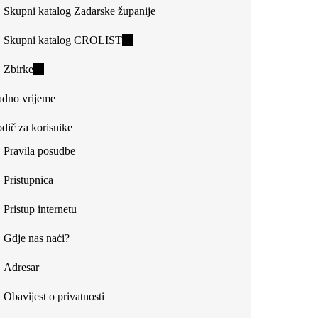
Skupni katalog Zadarske županije
Skupni katalog CROLIST
(link
is
Zbirke
(link
external)
is
dno vrijeme
external)
dič za korisnike
Pravila posudbe
Pristupnica
Pristup internetu
Gdje nas naći?
Adresar
Obavijest o privatnosti