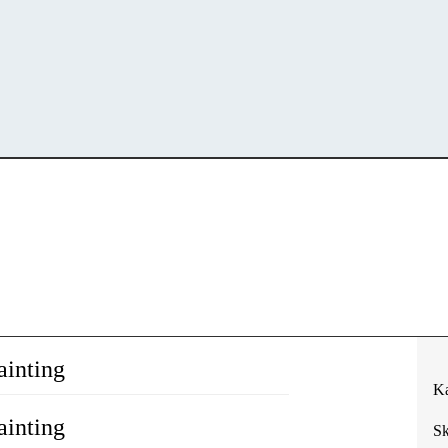
ainting
Ka
ainting
Sk