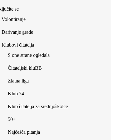
ljučite se
Volontiranje
Darivanje građe
Klubovi čitatelja
S one strane ogledala
Čitateljski kluBB
Zlatna liga
Klub 74
Klub čitatelja za srednjoškolce
50+
Najčešća pitanja