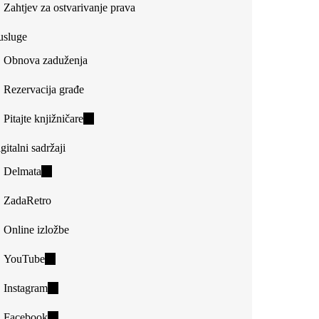
Zahtjev za ostvarivanje prava
usluge
Obnova zaduženja
Rezervacija građe
Pitajte knjižničare
(link
is
gitalni sadržaji
external)
Delmata
(link
is
ZadaRetro
external)
Online izložbe
YouTube
(link
is
Instagram
(link
external)
is
Facebook
(link