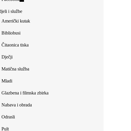
external)
is
jeli i službe
external)
Američki kutak
Bibliobusi
Čitaonica tiska
Dječji
Matična služba
Mladi
Glazbena i filmska zbirka
Nabava i obrada
Odrasli
Pult