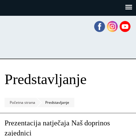
Skoči
Panel za upravljanje kolačićima
na
glavni
sadržaj
Predstavljanje
Početna strana
Predstavljanje
Prezentacija natječaja Naš doprinos
zajednici