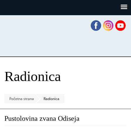
Skoči
Panel za upravljanje kolačićima
na
glavni
sadržaj
Radionica
Početna strana
Radionica
Pustolovina zvana Odiseja