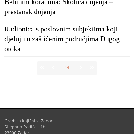
Bebinim koracima: Školica dojenja –
prestanak dojenja
Radionica s poslovnim subjektima koji
djeluju u zaštićenim područjima Dugog
otoka
Stranice
14
Gradska knjižnica Zadar
Stjepana Radića 11b
23000 Zadar