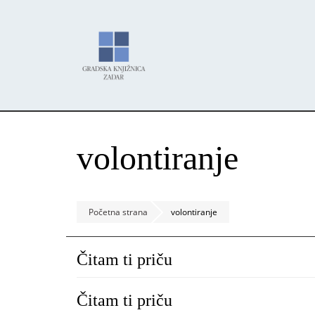
Skoči
Panel za upravljanje kolačićima
na
glavni
sadržaj
volontiranje
Početna strana
volontiranje
Čitam ti priču
Čitam ti priču