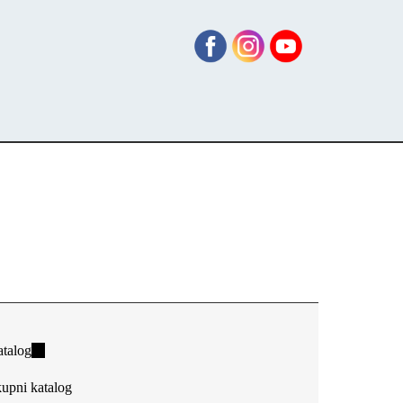
talog
(link
is
upni katalog
external)