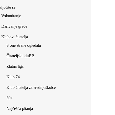
ljučite se
Volontiranje
Darivanje građe
Klubovi čitatelja
S one strane ogledala
Čitateljski kluBB
Zlatna liga
Klub 74
Klub čitatelja za srednjoškolce
50+
Najčešća pitanja