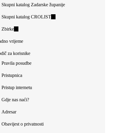
Skupni katalog Zadarske županije
Skupni katalog CROLIST
(link
is
Zbirke
(link
external)
is
dno vrijeme
external)
dič za korisnike
Pravila posudbe
Pristupnica
Pristup internetu
Gdje nas naći?
Adresar
Obavijest o privatnosti