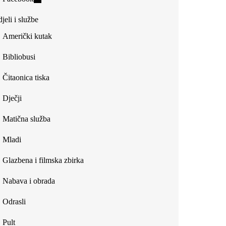
external)
is
jeli i službe
external)
Američki kutak
Bibliobusi
Čitaonica tiska
Dječji
Matična služba
Mladi
Glazbena i filmska zbirka
Nabava i obrada
Odrasli
Pult