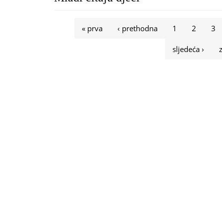
Stranice
« prva
‹ prethodna
1
2
3
sljedeća ›