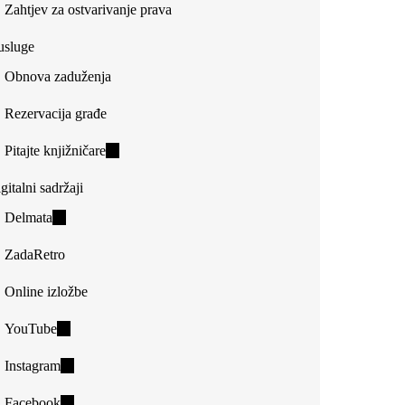
Zahtjev za ostvarivanje prava
usluge
Obnova zaduženja
Rezervacija građe
Pitajte knjižničare
(link
is
gitalni sadržaji
external)
Delmata
(link
is
ZadaRetro
external)
Online izložbe
YouTube
(link
is
Instagram
(link
external)
is
Facebook
(link