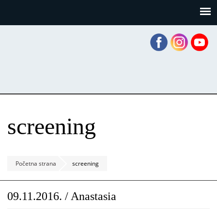
Skoči
Panel za upravljanje kolačićima
na
glavni
sadržaj
screening
Početna strana
screening
09.11.2016. / Anastasia