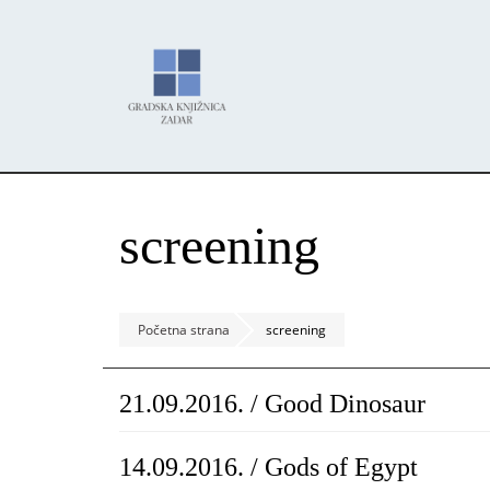
Skoči
Panel za upravljanje kolačićima
na
glavni
sadržaj
screening
Početna strana
screening
21.09.2016. / Good Dinosaur
14.09.2016. / Gods of Egypt