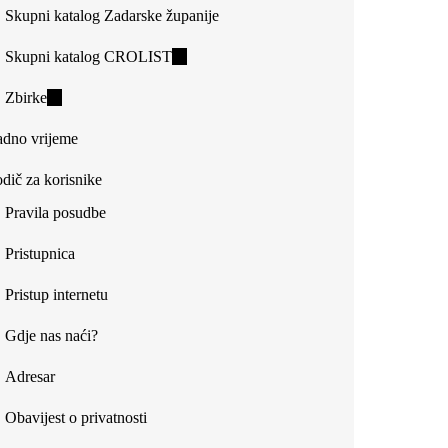
Skupni katalog Zadarske županije
Skupni katalog CROLIST
(link
is
Zbirke
(link
external)
is
dno vrijeme
external)
dič za korisnike
Pravila posudbe
Pristupnica
Pristup internetu
Gdje nas naći?
Adresar
Obavijest o privatnosti