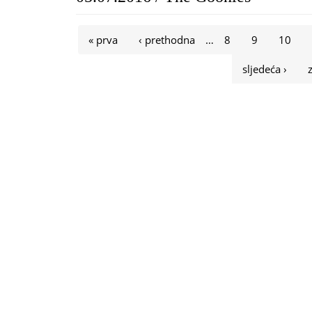
Stranice
« prva
‹ prethodna
…
8
9
10
sljedeća ›