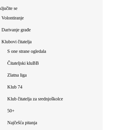
ljučite se
Volontiranje
Darivanje građe
Klubovi čitatelja
S one strane ogledala
Čitateljski kluBB
Zlatna liga
Klub 74
Klub čitatelja za srednjoškolce
50+
Najčešća pitanja