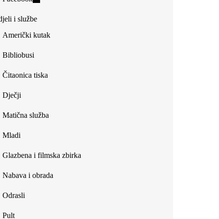
external)
is
jeli i službe
external)
Američki kutak
Bibliobusi
Čitaonica tiska
Dječji
Matična služba
Mladi
Glazbena i filmska zbirka
Nabava i obrada
Odrasli
Pult