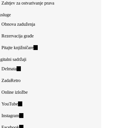
Zahtjev za ostvarivanje prava
usluge
Obnova zaduženja
Rezervacija građe
Pitajte knjižničare
(link
is
gitalni sadržaji
external)
Delmata
(link
is
ZadaRetro
external)
Online izložbe
YouTube
(link
is
Instagram
(link
external)
is
Facebook
(link