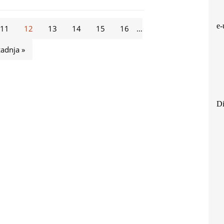
e-
11
12
13
14
15
16
…
zadnja »
Di