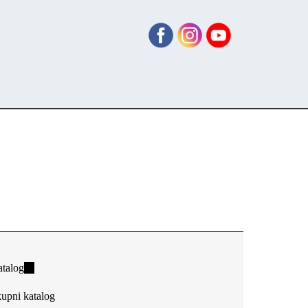
talog
(link
is
upni katalog
external)