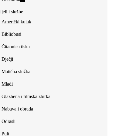
external)
is
jeli i službe
external)
Američki kutak
Bibliobusi
Čitaonica tiska
Dječji
Matična služba
Mladi
Glazbena i filmska zbirka
Nabava i obrada
Odrasli
Pult