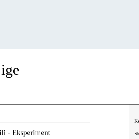
jige
Ka
li - Eksperiment
Sk