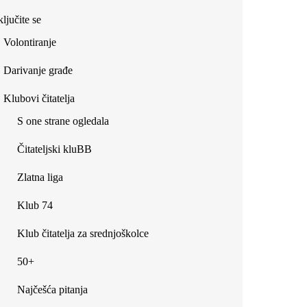
ljučite se
Volontiranje
Darivanje građe
Klubovi čitatelja
S one strane ogledala
Čitateljski kluBB
Zlatna liga
Klub 74
Klub čitatelja za srednjoškolce
50+
Najčešća pitanja