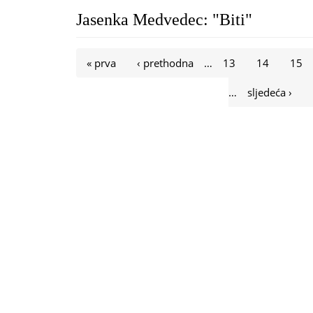
Jasenka Medvedec: "Biti"
Stranice
« prva
‹ prethodna
…
13
14
15
…
sljedeća ›