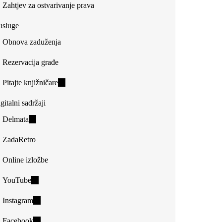
Zahtjev za ostvarivanje prava
usluge
Obnova zaduženja
Rezervacija građe
Pitajte knjižničare
(link
is
gitalni sadržaji
external)
Delmata
(link
is
ZadaRetro
external)
Online izložbe
YouTube
(link
is
Instagram
(link
external)
is
Facebook
(link