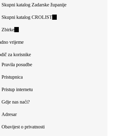
Skupni katalog Zadarske županije
Skupni katalog CROLIST
(link
is
Zbirke
(link
external)
is
dno vrijeme
external)
dič za korisnike
Pravila posudbe
Pristupnica
Pristup internetu
Gdje nas naći?
Adresar
Obavijest o privatnosti