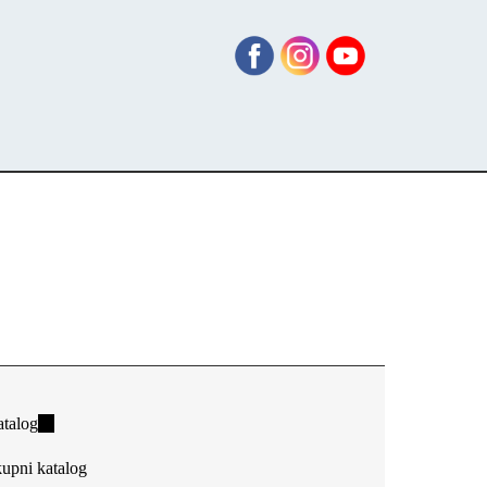
talog
(link
is
upni katalog
external)