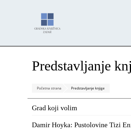
Skoči
Panel za upravljanje kolačićima
na
glavni
sadržaj
Predstavljanje kn
Početna strana
Predstavljanje knjige
Grad koji volim
Damir Hoyka: Pustolovine Tizi Eni