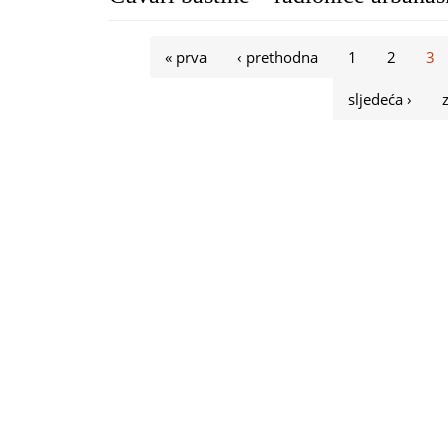
Stranice
« prva
‹ prethodna
1
2
3
sljedeća ›