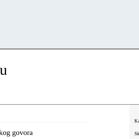
cu
Ka
škog govora
Sk