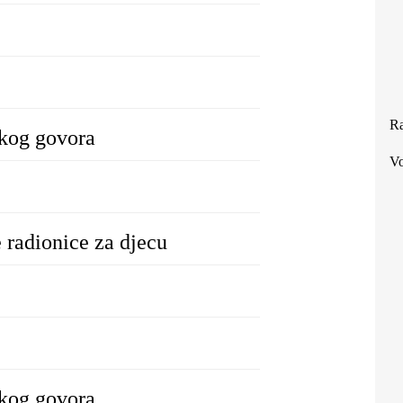
Ra
škog govora
Vo
e radionice za djecu
škog govora