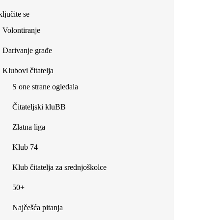
ljučite se
Volontiranje
Darivanje građe
Klubovi čitatelja
S one strane ogledala
Čitateljski kluBB
Zlatna liga
Klub 74
Klub čitatelja za srednjoškolce
50+
Najčešća pitanja