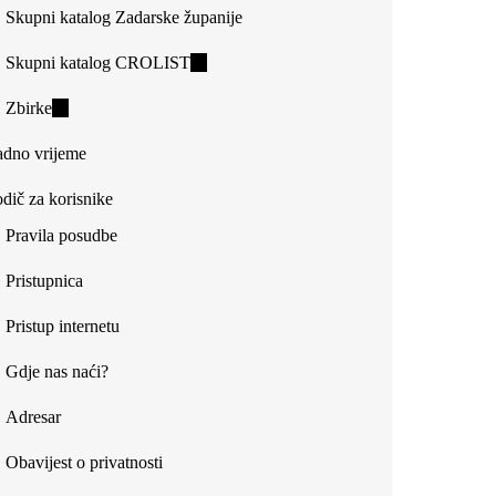
Skupni katalog Zadarske županije
Skupni katalog CROLIST
(link
is
Zbirke
(link
external)
is
dno vrijeme
external)
dič za korisnike
Pravila posudbe
Pristupnica
Pristup internetu
Gdje nas naći?
Adresar
Obavijest o privatnosti