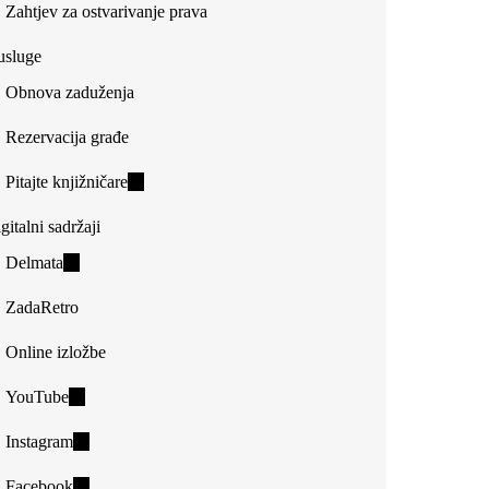
Zahtjev za ostvarivanje prava
usluge
Obnova zaduženja
Rezervacija građe
Pitajte knjižničare
(link
is
gitalni sadržaji
external)
Delmata
(link
is
ZadaRetro
external)
Online izložbe
YouTube
(link
is
Instagram
(link
external)
is
Facebook
(link