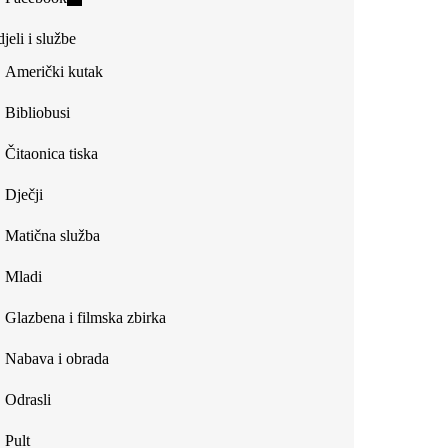
external)
is
jeli i službe
external)
Američki kutak
Bibliobusi
Čitaonica tiska
Dječji
Matična služba
Mladi
Glazbena i filmska zbirka
Nabava i obrada
Odrasli
Pult