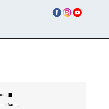
talog
(link
is
upni katalog
external)