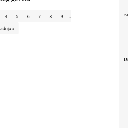
e-
4
5
6
7
8
9
…
zadnja »
Di