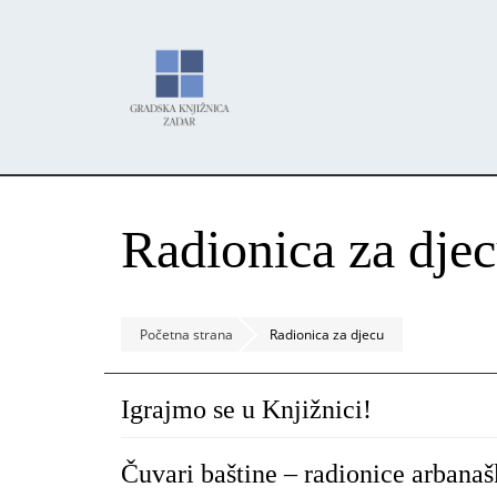
Skoči
Panel za upravljanje kolačićima
na
glavni
sadržaj
Radionica za dje
Početna strana
Radionica za djecu
Igrajmo se u Knjižnici!
Čuvari baštine – radionice arbana