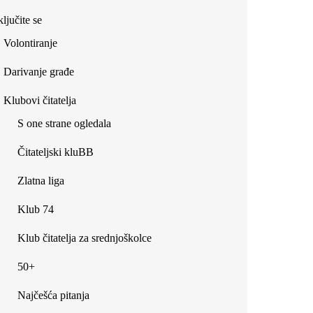
ljučite se
Volontiranje
Darivanje građe
Klubovi čitatelja
S one strane ogledala
Čitateljski kluBB
Zlatna liga
Klub 74
Klub čitatelja za srednjoškolce
50+
Najčešća pitanja