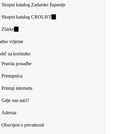
Skupni katalog Zadarske županije
Skupni katalog CROLIST
(link
is
Zbirke
(link
external)
is
dno vrijeme
external)
dič za korisnike
Pravila posudbe
Pristupnica
Pristup internetu
Gdje nas naći?
Adresar
Obavijest o privatnosti