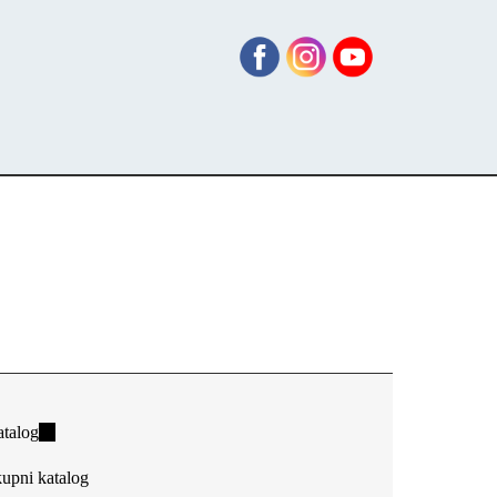
talog
(link
is
upni katalog
external)