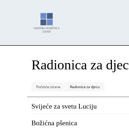
Skoči
Panel za upravljanje kolačićima
na
glavni
sadržaj
Radionica za dje
Početna strana
Radionica za djecu
Svijeće za svetu Luciju
Božićna pšenica