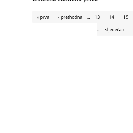
Stranice
« prva
‹ prethodna
…
13
14
15
…
sljedeća ›