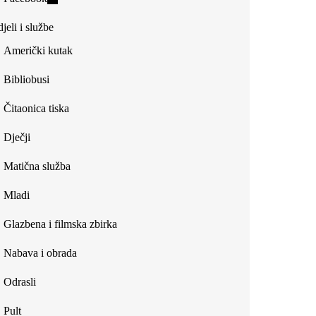
external)
is
jeli i službe
external)
Američki kutak
Bibliobusi
Čitaonica tiska
Dječji
Matična služba
Mladi
Glazbena i filmska zbirka
Nabava i obrada
Odrasli
Pult