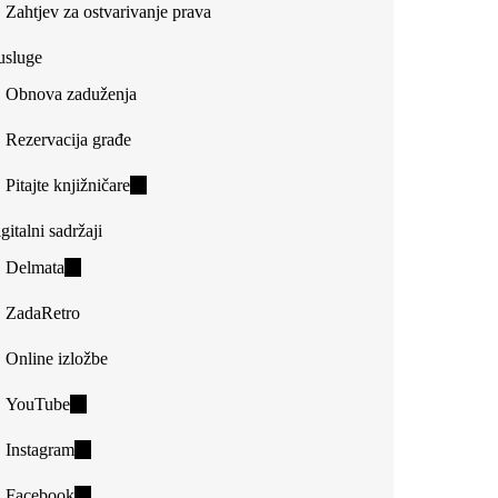
Zahtjev za ostvarivanje prava
usluge
Obnova zaduženja
Rezervacija građe
Pitajte knjižničare
(link
is
gitalni sadržaji
external)
Delmata
(link
is
ZadaRetro
external)
Online izložbe
YouTube
(link
is
Instagram
(link
external)
is
Facebook
(link