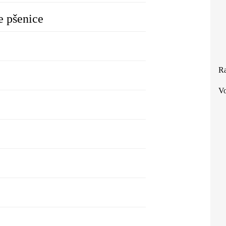
e pšenice
Ra
Vo