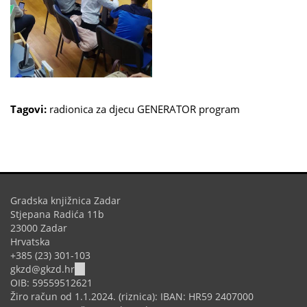
Tagovi:
radionica za djecu
GENERATOR program
Gradska knjižnica Zadar
Stjepana Radića 11b
23000 Zadar
Hrvatska
+385 (23) 301-103
(link
gkzd@gkzd.hr
sends
OIB: 59559512621
e-
Žiro račun od 1.1.2024. (riznica): IBAN: HR59 2407000
mail)