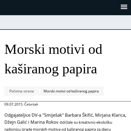
Skoči
Panel za upravljanje kolačićima
na
glavni
sadržaj
Morski motivi od
kaširanog papira
Početna strana
Morski motivi od kaširanog papira
09.07.2015. Četvrtak
Odgajateljice DV-a "Smiješak" Barbara Škifić, Mirjana Klarica,
Džejn Galić i Marina Rokov o
držale su kreativno-ekološku
radionicu izrade morskih motiva od kaširanog papira za djecu